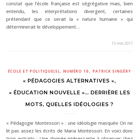
constat que l’école française est ségrégative mais, bien
entendu, les interprétations divergent, certaines
prétendant que ce serait la « nature humaine » qui
déterminerait le développement…
15 mai 2017
,
,
ÉCOLE ET POLITIQUE(S)
NUMÉRO 10
PATRICK SINGÉRY
« PÉDAGOGIES ALTERNATIVES »,
« ÉDUCATION NOUVELLE »… DERRIÈRE LES
MOTS, QUELLES IDÉOLOGIES ?
« Pédagogie Montessori » : une idéologie masquée On ne
lit pas assez les écrits de Maria Montessori. En voici donc
trois extraits : Une donnée intéressante à observer chez