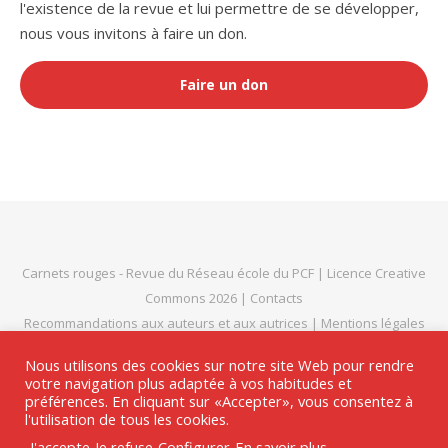
l'existence de la revue et lui permettre de se développer,
nous vous invitons à faire un don.
Faire un don
Carnets rouges
- Revue du
Réseau école du PCF
|
Licence Creative
Commons 2026
|
Contacts
Recommandations aux auteurs et aux autrices
|
Mentions légales
et politique de confidentialité
|
Thème Bard par
WP Royal
.
Nous utilisons des cookies sur notre site Web pour rendre
votre navigation plus adaptée à vos habitudes et
préférences. En cliquant sur «Accepter», vous consentez à
l'utilisation de tous les cookies.
HAUT DE PAGE
J'accepte
Je refuse
Configurer
En savoir plus