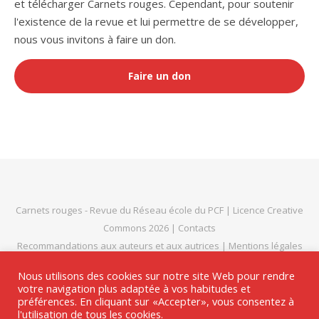
et télécharger Carnets rouges. Cependant, pour soutenir
l'existence de la revue et lui permettre de se développer,
nous vous invitons à faire un don.
Faire un don
Carnets rouges
- Revue du
Réseau école du PCF
|
Licence Creative
Commons 2026
|
Contacts
Recommandations aux auteurs et aux autrices
|
Mentions légales
et politique de confidentialité
|
Thème Bard par
WP Royal
.
Nous utilisons des cookies sur notre site Web pour rendre
votre navigation plus adaptée à vos habitudes et
préférences. En cliquant sur «Accepter», vous consentez à
l'utilisation de tous les cookies.
HAUT DE PAGE