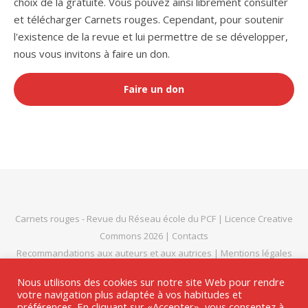
choix de la gratuité. Vous pouvez ainsi librement consulter
et télécharger Carnets rouges. Cependant, pour soutenir
l'existence de la revue et lui permettre de se développer,
nous vous invitons à faire un don.
Faire un don
Carnets rouges
- Revue du
Réseau école du PCF
|
Licence Creative
Commons 2026
|
Contacts
Recommandations aux auteurs et aux autrices
|
Mentions légales
et politique de confidentialité
|
Thème Bard par
WP Royal
.
Nous utilisons des cookies sur notre site Web pour rendre
votre navigation plus adaptée à vos habitudes et
préférences. En cliquant sur «Accepter», vous consentez à