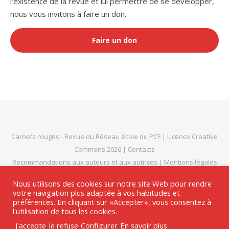
l'existence de la revue et lui permettre de se développer,
nous vous invitons à faire un don.
Faire un don
Carnets rouges
- Revue du
Réseau école du PCF
|
Licence Creative
Commons 2026
|
Contacts
Recommandations aux auteurs et aux autrices
|
Mentions légales
et politique de confidentialité
|
Thème Bard par
WP Royal
.
Nous utilisons des cookies sur notre site Web pour rendre
votre navigation plus adaptée à vos habitudes et
préférences. En cliquant sur «Accepter», vous consentez à
l'utilisation de tous les cookies.
HAUT DE PAGE
J'accepte
Je refuse
Configurer
En savoir plus