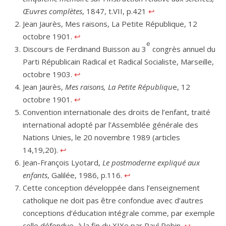
Œuvres complètes
, 1847, t.VII, p.421
↩︎
Jean Jaurès, Mes raisons, La Petite République, 12
octobre 1901.
↩︎
e
Discours de Ferdinand Buisson au 3
congrès annuel du
Parti Républicain Radical et Radical Socialiste, Marseille,
octobre 1903.
↩︎
Jean Jaurès,
Mes raisons, La Petite Républiqu
e, 12
octobre 1901.
↩︎
Convention internationale des droits de l’enfant, traité
international adopté par l’Assemblée générale des
Nations Unies, le 20 novembre 1989 (articles
14,19,20).
↩︎
Jean-François Lyotard,
Le postmoderne expliqué aux
enfants
, Galilée, 1986, p.116.
↩︎
Cette conception développée dans l’enseignement
catholique ne doit pas être confondue avec d’autres
conceptions d’éducation intégrale comme, par exemple
celle défendue, à la fin du XIXe par Paul Robin.
↩︎