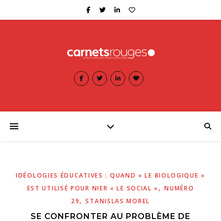
IDÉOLOGIES ÉDUCATIVES : QUAND « LE BIOLOGIQUE »
,
EST UTILISÉ POUR NIER « LE SOCIAL »
NUMÉRO
,
29
STANISLAS MOREL
SE CONFRONTER AU PROBLÈME DE