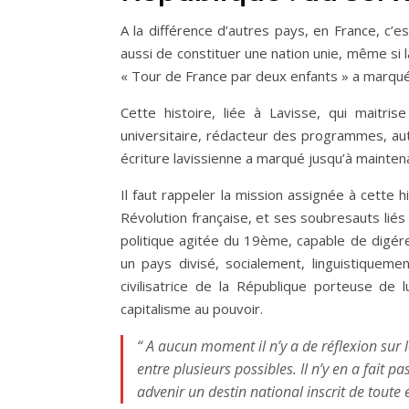
A la différence d’autres pays, en France, c’es
aussi de constituer une nation unie, même si 
« Tour de France par deux enfants » a marqué
Cette histoire, liée à Lavisse, qui maitris
universitaire, rédacteur des programmes, aut
écriture lavissienne a marqué jusqu’à maintena
Il faut rappeler la mission assignée à cette h
Révolution française, et ses soubresauts liés à
politique agitée du 19ème, capable de digére
un pays divisé, socialement, linguistiqueme
civilisatrice de la République porteuse de 
capitalisme au pouvoir.
“ A aucun moment il n’y a de réflexion sur 
entre plusieurs possibles. Il n’y en a fait pas
advenir un destin national inscrit de toute 