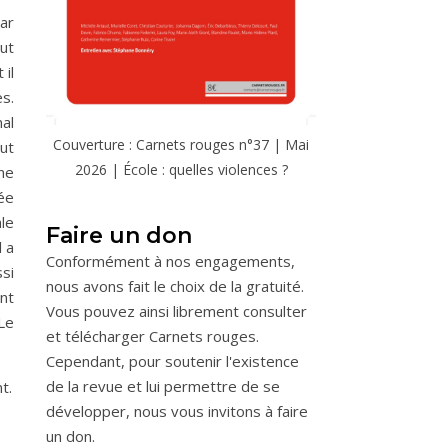
ar
aut
 il
es.
nal
Couverture : Carnets rouges n°37 | Mai
eut
2026 | École : quelles violences ?
ne
ée
ale
Faire un don
l a
Conformément à nos engagements,
si
nous avons fait le choix de la gratuité.
nt
Vous pouvez ainsi librement consulter
Le
et télécharger Carnets rouges.
Cependant, pour soutenir l'existence
de la revue et lui permettre de se
t.
développer, nous vous invitons à faire
un don.