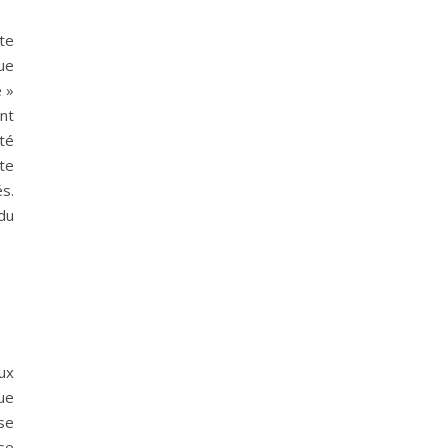
te
ue
e »
nt
té
te
s.
du
ux
ue
se
se