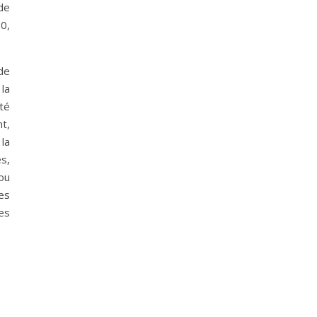
de
0,
de
la
té
t,
 la
es,
 ou
es
es