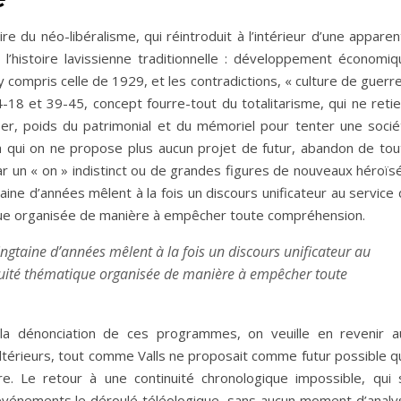
 du néo-libéralisme, qui réintroduit à l’intérieur d’une apparen
e l’histoire lavissienne traditionnelle : développement économiq
y compris celle de 1929, et les contradictions, « culture de guerr
-18 et 39-45, concept fourre-tout du totalitarisme, qui ne retie
er, poids du patrimonial et du mémoriel pour tenter une socié
 à qui on ne propose plus aucun projet de futur, abandon de tou
 un « on » indistinct ou de grandes figures de nouveaux héroïsé
ne d’années mêlent à la fois un discours unificateur au service 
ique organisée de manière à empêcher toute compréhension.
gtaine d’années mêlent à la fois un discours unificateur au
inuité thématique organisée de manière à empêcher toute
la dénonciation de ces programmes, on veuille en revenir a
ltérieurs, tout comme Valls ne proposait comme futur possible q
e. Le retour à une continuité chronologique impossible, qui 
vénements le déroulé téléologique, sans aucun moment d’analy