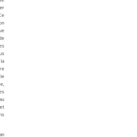
ser
Ce
ion
ue
de
les
us
 la
re
le
ue,
es
au
et
ns
an