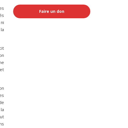
es
Faire un don
és
ni
 la
it
on
une
et
on
es
de
la
ut
ns