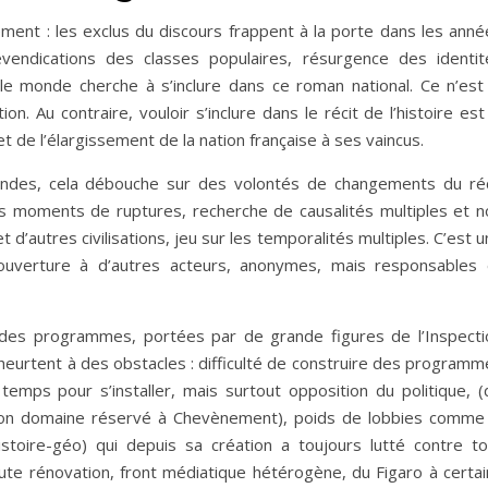
ement : les exclus du discours frappent à la porte dans les anné
evendications des classes populaires, résurgence des identit
 le monde cherche à s’inclure dans ce roman national. Ce n’est 
. Au contraire, vouloir s’inclure dans le récit de l’histoire est
et de l’élargissement de la nation française à ses vaincus.
fondes, cela débouche sur des volontés de changements du réc
es moments de ruptures, recherche de causalités multiples et n
d’autres civilisations, jeu sur les temporalités multiples. C’est 
l’ouverture à d’autres acteurs, anonymes, mais responsables 
 des programmes, portées par de grande figures de l’Inspecti
eurtent à des obstacles : difficulté de construire des programm
emps pour s’installer, mais surtout opposition du politique, (
 son domaine réservé à Chevènement), poids de lobbies comme 
stoire-géo) qui depuis sa création a toujours lutté contre to
ute rénovation, front médiatique hétérogène, du Figaro à certai