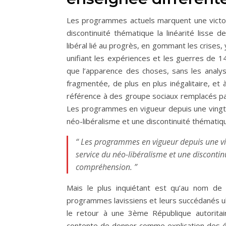
Les programmes actuels marquent une victoire
discontinuité thématique la linéarité lisse d
libéral lié au progrès, en gommant les crises, 
unifiant les expériences et les guerres de 14
que l’apparence des choses, sans les analys
fragmentée, de plus en plus inégalitaire, et
référence à des groupe sociaux remplacés par
Les programmes en vigueur depuis une vingtai
néo-libéralisme et une discontinuité thémat
“ Les programmes en vigueur depuis une vin
service du néo-libéralisme et une discont
compréhension. ”
Mais le plus inquiétant est qu’au nom de 
programmes lavissiens et leurs succédanés u
le retour à une 3ème République autoritair
contente de donner comme explication des é