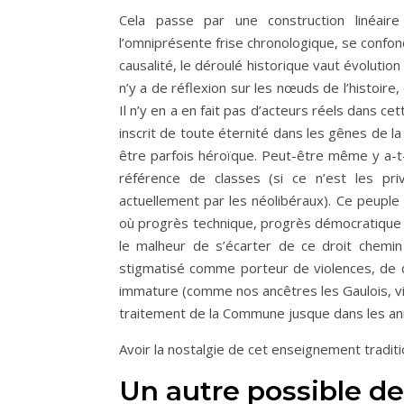
Cela passe par une construction linéair
l’omniprésente frise chronologique, se confond
causalité, le déroulé historique vaut évolutio
n’y a de réflexion sur les nœuds de l’histoire
Il n’y en a en fait pas d’acteurs réels dans cett
inscrit de toute éternité dans les gênes de l
être parfois héroïque. Peut-être même y a-t-i
référence de classes (si ce n’est les pri
actuellement par les néolibéraux). Ce peuple e
où progrès technique, progrès démocratique son
le malheur de s’écarter de ce droit chemin 
stigmatisé comme porteur de violences, de 
immature (comme nos ancêtres les Gaulois, vi
traitement de la Commune jusque dans les ann
Avoir la nostalgie de cet enseignement traditi
Un autre possible de