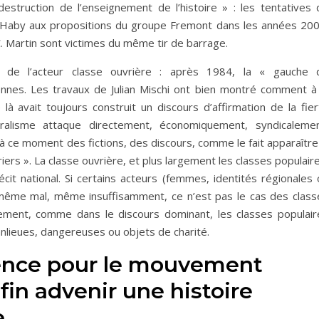
estruction de l’enseignement de l’histoire » : les tentatives 
Haby aux propositions du groupe Fremont dans les années 200
. Martin sont victimes du même tir de barrage.
nt de l’acteur classe ouvrière : après 1984, la « gauche 
nes. Les travaux de Julian Mischi ont bien montré comment à 
 avait toujours construit un discours d’affirmation de la fier
éralisme attaque directement, économiquement, syndicalemen
t à ce moment des fictions, des discours, comme le fait apparaître
iers ». La classe ouvrière, et plus largement les classes populair
écit national. Si certains acteurs (femmes, identités régionales
, même mal, même insuffisamment, ce n’est pas le cas des class
ement, comme dans le discours dominant, les classes populair
anlieues, dangereuses ou objets de charité.
gence pour le mouvement
fin advenir une histoire
e