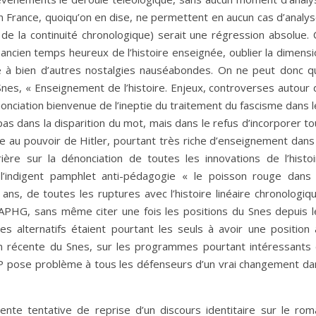
en France, quoiqu’on en dise, ne permettent en aucun cas d’analy
de la continuité chronologique) serait une régression absolue. 
n ancien temps heureux de l’histoire enseignée, oublier la dimens
oie à bien d’autres nostalgies nauséabondes. On ne peut donc q
Snes, « Enseignement de l’histoire. Enjeux, controverses autour 
nonciation bienvenue de l’ineptie du traitement du fascisme dans 
s dans la disparition du mot, mais dans le refus d’incorporer to
vée au pouvoir de Hitler, pourtant très riche d’enseignement dans
rière sur la dénonciation de toutes les innovations de l’histoi
’indigent pamphlet anti-pédagogie « le poisson rouge dans 
ans, de toutes les ruptures avec l’histoire linéaire chronologiq
APHG, sans même citer une fois les positions du Snes depuis l
alternatifs étaient pourtant les seuls à avoir une position 
ion récente du Snes, sur les programmes pourtant intéressants 
 pose problème à tous les défenseurs d’un vrai changement da
lente tentative de reprise d’un discours identitaire sur le rom