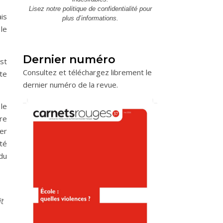
Lisez notre
politique de confidentialité
pour
ais
plus d’informations.
le
Dernier numéro
st
Consultez et téléchargez librement le
te
dernier numéro de la revue.
 le
ire
er
té
du
it