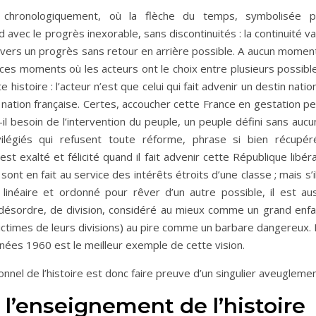
e chronologiquement, où la flèche du temps, symbolisée p
 avec le progrès inexorable, sans discontinuités : la continuité v
n vers un progrès sans retour en arrière possible. A aucun moment
, ces moments où les acteurs ont le choix entre plusieurs possibl
e histoire : l’acteur n’est que celui qui fait advenir un destin natio
a nation française. Certes, accoucher cette France en gestation p
l besoin de l’intervention du peuple, un peuple défini sans aucu
vilégiés qui refusent toute réforme, phrase si bien récupér
st exalté et félicité quand il fait advenir cette République libér
t en fait au service des intérêts étroits d’une classe ; mais s’i
linéaire et ordonné pour rêver d’un autre possible, il est aus
désordre, de division, considéré au mieux comme un grand enfa
ctimes de leurs divisions) au pire comme un barbare dangereux. 
ées 1960 est le meilleur exemple de cette vision.
onnel de l’histoire est donc faire preuve d’un singulier aveuglemen
 l’enseignement de l’histoire