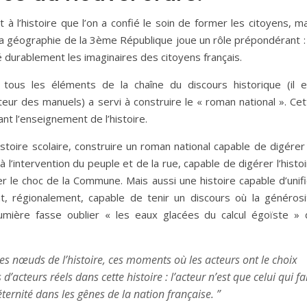
t à l’histoire que l’on a confié le soin de former les citoyens, m
la géographie de la 3ème République joue un rôle prépondérant : 
 durablement les imaginaires des citoyens français.
e tous les éléments de la chaîne du discours historique (il e
eur des manuels) a servi à construire le « roman national ». Cet
nt l’enseignement de l’histoire.
istoire scolaire, construire un roman national capable de digérer
 l’intervention du peuple et de la rue, capable de digérer l’histo
r le choc de la Commune. Mais aussi une histoire capable d’unifi
nt, régionalement, capable de tenir un discours où la générosi
lumière fasse oublier « les eaux glacées du calcul égoïste » 
les nœuds de l’histoire, ces moments où les acteurs ont le choix
 d’acteurs réels dans cette histoire : l’acteur n’est que celui qui fa
éternité dans les gênes de la nation française. ”