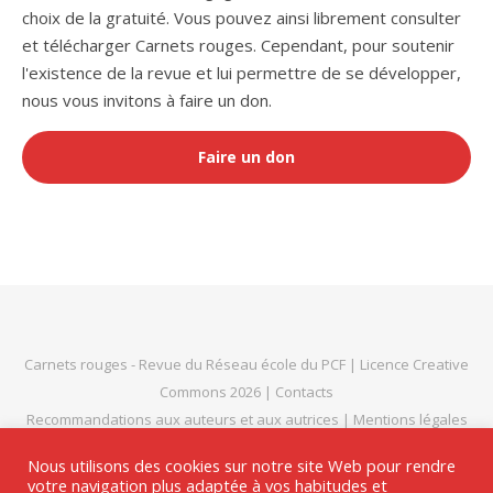
choix de la gratuité. Vous pouvez ainsi librement consulter
et télécharger Carnets rouges. Cependant, pour soutenir
l'existence de la revue et lui permettre de se développer,
nous vous invitons à faire un don.
Faire un don
Carnets rouges
- Revue du
Réseau école du PCF
|
Licence Creative
Commons 2026
|
Contacts
Recommandations aux auteurs et aux autrices
|
Mentions légales
et politique de confidentialité
|
Thème Bard par
WP Royal
.
Nous utilisons des cookies sur notre site Web pour rendre
votre navigation plus adaptée à vos habitudes et