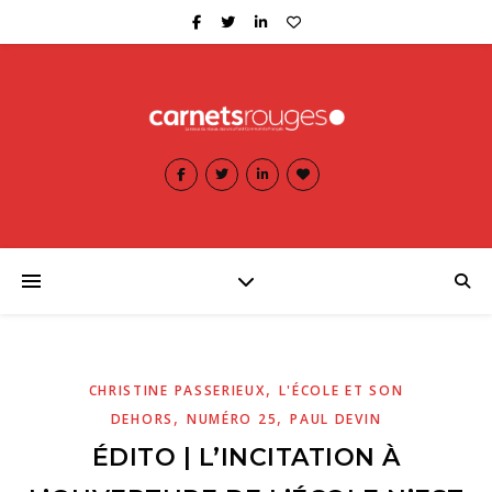
,
CHRISTINE PASSERIEUX
L'ÉCOLE ET SON
,
,
DEHORS
NUMÉRO 25
PAUL DEVIN
ÉDITO | L’INCITATION À