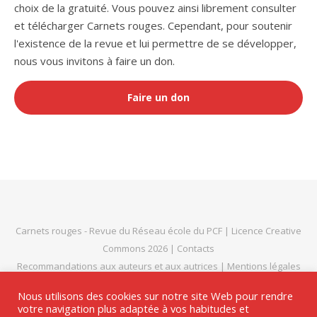
choix de la gratuité. Vous pouvez ainsi librement consulter
et télécharger Carnets rouges. Cependant, pour soutenir
l'existence de la revue et lui permettre de se développer,
nous vous invitons à faire un don.
Faire un don
Carnets rouges
- Revue du
Réseau école du PCF
|
Licence Creative
Commons 2026
|
Contacts
Recommandations aux auteurs et aux autrices
|
Mentions légales
et politique de confidentialité
|
Thème Bard par
WP Royal
.
Nous utilisons des cookies sur notre site Web pour rendre
votre navigation plus adaptée à vos habitudes et