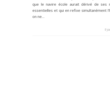
que le navire école aurait dérivé de ses 
essentielles et qui en refixe simultanément l’
on ne…
9 j