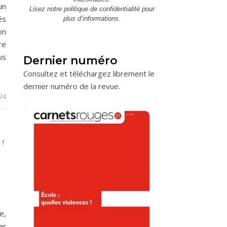
un
Lisez notre
politique de confidentialité
pour
és
plus d’informations.
on
re
us
Dernier numéro
Consultez et téléchargez librement le
dernier numéro de la revue.
024
 !
À
e,
ar