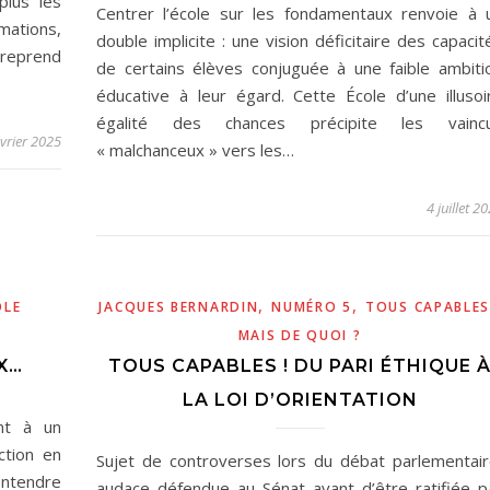
plus les
Centrer l’école sur les fondamentaux renvoie à 
mations,
double implicite : une vision déficitaire des capacit
 reprend
de certains élèves conjuguée à une faible ambiti
éducative à leur égard. Cette École d’une illusoi
égalité des chances précipite les vainc
évrier 2025
« malchanceux » vers les…
4 juillet 2
,
,
OLE
JACQUES BERNARDIN
NUMÉRO 5
TOUS CAPABLES
MAIS DE QUOI ?
X…
TOUS CAPABLES ! DU PARI ÉTHIQUE 
LA LOI D’ORIENTATION
ant à un
ction en
Sujet de controverses lors du débat parlementair
entendre
audace défendue au Sénat avant d’être ratifiée p