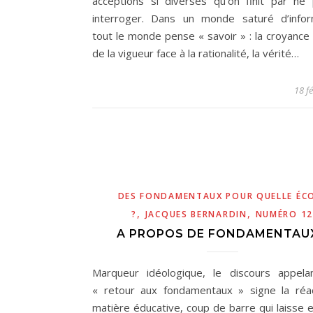
acceptions si diverses qu’on finit par ne 
interroger. Dans un monde saturé d’infor
tout le monde pense « savoir » : la croyance
de la vigueur face à la rationalité, la vérité…
18 f
DES FONDAMENTAUX POUR QUELLE ÉC
,
,
?
JACQUES BERNARDIN
NUMÉRO 12
A PROPOS DE FONDAMENTAU
Marqueur idéologique, le discours appel
« retour aux fondamentaux » signe la réa
matière éducative, coup de barre qui laisse 