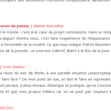
voquent des sentiments mortifères d’impuissance, alimentent 
ouvoir de penser
| Marine Roussillon
sur le monde : c’est là le cœur du projet communiste. Dans un te
la plupart d’entre nous, c’est faire l’expérience de l’impuissance
 à l’ensemble de la société. Ce que nous indique Patrick Boucher
 de la pensée : un exercice collectif, libéré à la fois de la peur
| Yvon Quiniou
 chute du mur de Berlin, à une pareille situation catastrophiqu
y faire face ? De mon point de vue, on doit le faire en reprenant
t perdue, à deux niveaux, théorique et pratique, qui ne s’exclue
e et que mon propos mêlera car on ne peut pas toujours l
nd Gori