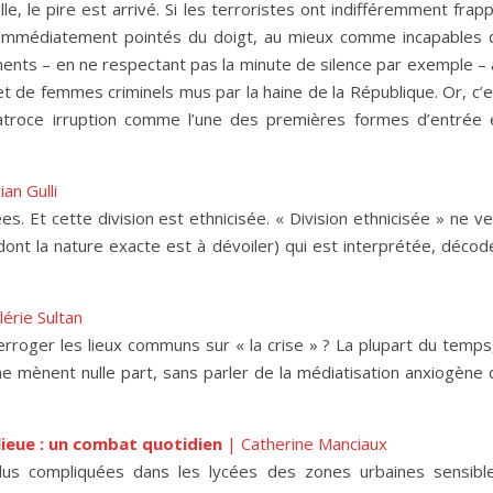
le, le pire est arrivé. Si les terroristes ont indifféremment frap
é immédiatement pointés du doigt, au mieux comme incapables 
nts – en ne respectant pas la minute de silence par exemple – 
 de femmes criminels mus par la haine de la République. Or, c’e
 atroce irruption comme l’une des premières formes d’entrée 
ian Gulli
es. Et cette division est ethnicisée. « Division ethnicisée » ne v
 (dont la nature exacte est à dévoiler) qui est interprétée, déco
lérie Sultan
oger les lieux communs sur « la crise » ? La plupart du temps, 
ne mènent nulle part, sans parler de la médiatisation anxiogène 
lieue : un combat quotidien
| Catherine Manciaux
us compliquées dans les lycées des zones urbaines sensible