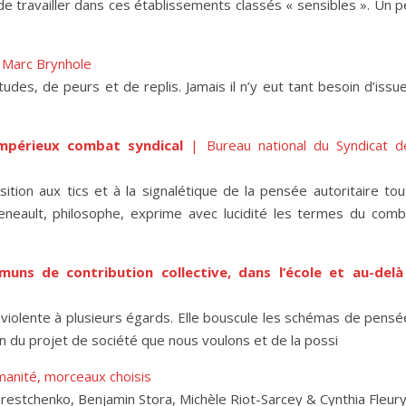
le de travailler dans ces établissements classés « sensibles ». Un 
 Marc Brynhole
udes, de peurs et de replis. Jamais il n’y eut tant besoin d’issu
impérieux combat syndical
| Bureau national du Syndicat d
tion aux tics et à la signalétique de la pensée autoritaire tou
eneault, philosophe, exprime avec lucidité les termes du comb
ns de contribution collective, dans l’école et au-delà
violente à plusieurs égards. Elle bouscule les schémas de pensé
on du projet de société que nous voulons et de la possi
manité, morceaux choisis
restchenko, Benjamin Stora, Michèle Riot-Sarcey & Cynthia Fleur