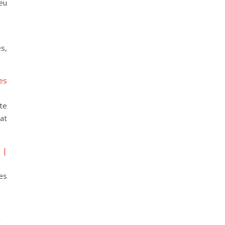
peu
es,
es
te
at
|
es
y