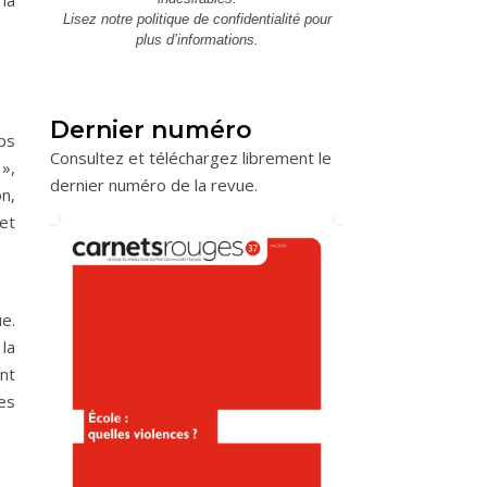
la
Lisez notre
politique de confidentialité
pour
plus d’informations.
Dernier numéro
mps
Consultez et téléchargez librement le
 »,
dernier numéro de la revue.
on,
 et
e.
 la
nt
es