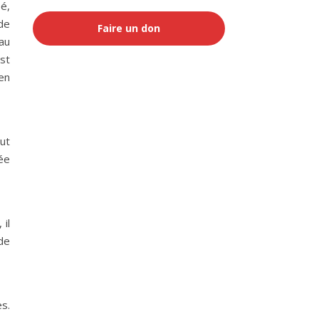
pé,
de
Faire un don
au
st
en
eut
dée
il
de
s.