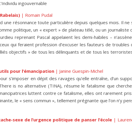
L’Individu ingouvernable
Rabelais)
| Romain Pudal
nd une résonnance toute particulière depuis quelques mois. Il ne
me politique, un « expert » de plateau télé, ou un journaliste q
urdieu reprenant Pascal appelaient les demi-habiles – n’assène
ceux qui feraient profession d’excuser les fauteurs de troubles 
lliés objectifs » de tous les délinquants et de tous les terroriste
tils pour l’émancipation
| Janine Guespin-Michel
our s’imposer en dépit des ravages qu’elle entraîne, d’un suppo
There is no alternative (TINA), résume le fatalisme que cherche
mancipatrices luttent contre ce fatalisme, elles ont rarement pris
nante, le « sens commun », tellement prégnante que l’on n’y pen
ache-sexe de l’urgence politique de panser l’école
| Lauren