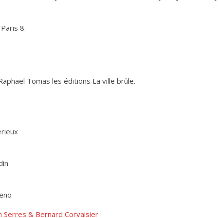
Paris 8.
Raphaël Tomas les éditions La ville brûle.
erieux
din
reno
n Serres & Bernard Corvaisier