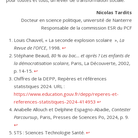
Nicolas Tardits
Docteur en science politique, université de Nanterre
Responsable de la commission ESR du PCF
Louis Chauvel, « La seconde explosion scolaire »,
La
Revue de l’OFCE
, 1998.
↩︎
Stéphane Beaud,
80 % au bac… et après ? Les enfants de
la démocratisation scolaire
, Paris, La Découverte, 2002,
p. 14-15.
↩︎
Chiffres de la DEPP, Repères et références
statistiques 2024. URL :
https://www.education.gouv.fr/depp/reperes-et-
references-statistiques-2024-414953
↩︎
Anabelle Allouch et Delphine Espagno-Abadie,
Contester
Parcoursup
, Paris, Presses de Sciences Po, 2024, p. 9.
↩︎
STS : Sciences Technologie Santé.
↩︎