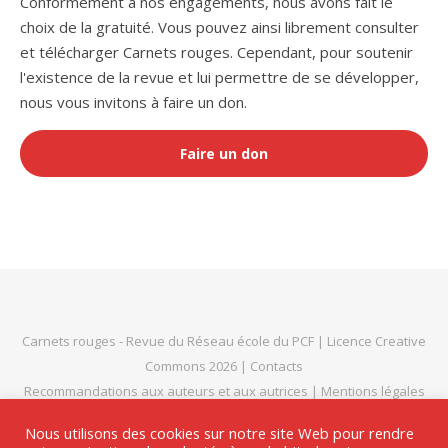
Conformément à nos engagements, nous avons fait le
choix de la gratuité. Vous pouvez ainsi librement consulter
et télécharger Carnets rouges. Cependant, pour soutenir
l'existence de la revue et lui permettre de se développer,
nous vous invitons à faire un don.
Faire un don
Carnets rouges
- Revue du
Réseau école du PCF
|
Licence Creative
Commons 2026
|
Contacts
Recommandations aux auteurs et aux autrices
|
Mentions légales
et politique de confidentialité
|
Thème Bard par
WP Royal
.
Nous utilisons des cookies sur notre site Web pour rendre