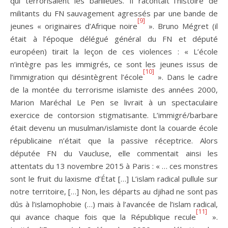
qui terrorisaient les banlieues. Il racontait l’histoire de
militants du FN sauvagement agressés par une bande de
[9]
jeunes « originaires d’Afrique noire
». Bruno Mégret (il
était à l’époque délégué général du FN et député
européen) tirait la leçon de ces violences : « L’école
n’intègre pas les immigrés, ce sont les jeunes issus de
[10]
l’immigration qui désintègrent l’école
». Dans le cadre
de la montée du terrorisme islamiste des années 2000,
Marion Maréchal Le Pen se livrait à un spectaculaire
exercice de contorsion stigmatisante. L’immigré/barbare
était devenu un musulman/islamiste dont la couarde école
républicaine n’était que la passive réceptrice. Alors
députée FN du Vaucluse, elle commentait ainsi les
attentats du 13 novembre 2015 à Paris : « … ces monstres
sont le fruit du laxisme d’État […] L’islam radical pullule sur
notre territoire, […] Non, les départs au djihad ne sont pas
dûs à l’islamophobie (…) mais à l’avancée de l’islam radical,
[11]
qui avance chaque fois que la République recule
».