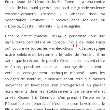
En ce début de 21ème siècle, Éric Zemmour a tenu contre
l’école de la République des propos d’une grande virulence
extrême-droitière. Extrême ? : absolue dans sa
dénonciation. Droitière ? : radicale dans son déni du
« Liberté, Égalité, Fraternité » qu’elle signifie.
Dans
Le suicide français
(2014), le journaliste voue une
haine toute particulière au collège unique de René Haby
[1]
qu’il couvre de toutes les « malédictions
». Sa pédagogie
active célèbrerait béatement le culte de l’enfant. Il ne
serait que le réceptacle passif d’élèves qui ne savent ni lire
et écrire, quand personne n’a le courage de les orienter
vers un enseignement technique méprisé. Dans les
collèges de banlieue, la violence serait telle que classes
moyennes et favorisées s’en protégeraient en plaçant
leurs enfants dans les établissements de centre-ville et
privés. Quand Éric Zemmour s’en prend à l’école de la
République en général, ce n’est que pour la voir sous le
filtre générique d’une lugubre déliquescence dont notre