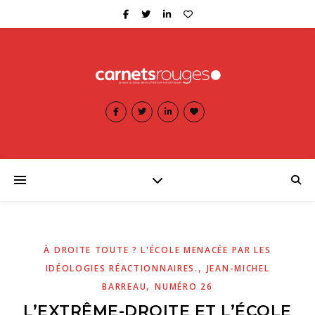
À DROITE TOUTE ? L'ÉCOLE MENACÉE PAR LES
,
IDÉOLOGIES RÉACTIONNAIRES.
JEAN-MICHEL
,
BARREAU
NUMÉRO 26
L’EXTRÊME-DROITE ET L’ÉCOLE