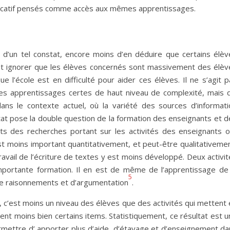
ucatif pensés comme accès aux mêmes apprentissages.
e d’un tel constat, encore moins d’en déduire que certains élèv
peut ignorer que les élèves concernés sont massivement des élèv
ue l’école est en difficulté pour aider ces élèves. Il ne s’agit 
s apprentissages certes de haut niveau de complexité, mais q
ans le contexte actuel, où la variété des sources d’informati
tat pose la double question de la formation des enseignants et d
ats des recherches portant sur les activités des enseignants o
st moins important quantitativement, et peut-être qualitativemen
avail de l’écriture de textes y est moins développé. Deux activi
portante formation. Il en est de même de l’apprentissage de 
5
de raisonnements et d’argumentation
.
, c’est moins un niveau des élèves que des activités qui mettent
ssent moins bien certains items. Statistiquement, ce résultat est 
ermettre d’ apporter plus d’aide, d’étayage et d’enseignement da