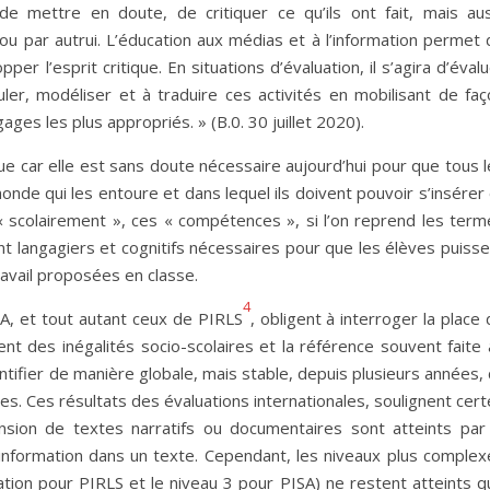
de mettre en doute, de critiquer ce qu’ils ont fait, mais aus
 ou par autrui. L’éducation aux médias et à l’information permet
er l’esprit critique. En situations d’évaluation, il s’agira d’éval
ler, modéliser et à traduire ces activités en mobilisant de fac
ages les plus appropriés. » (B.0. 30 juillet 2020).
ue car elle est sans doute nécessaire aujourd’hui pour que tous 
de qui les entoure et dans lequel ils doivent pouvoir s’insérer 
« scolairement », ces « compétences », si l’on reprend les term
t langagiers et cognitifs nécessaires pour que les élèves puisse
travail proposées en classe.
4
SA, et tout autant ceux de PIRLS
, obligent à interroger la place
ment des inégalités socio-scolaires et la référence souvent faite
ntifier de manière globale, mais stable, depuis plusieurs années,
èves. Ces résultats des évaluations internationales, soulignent cer
sion de textes narratifs ou documentaires sont atteints par 
 information dans un texte. Cependant, les niveaux plus complex
tion pour PIRLS et le niveau 3 pour PISA) ne restent atteints q