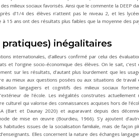
s des milieux sociaux favorisés. Ainsi que le commente la DEEP d
près d’1/4 des élèves n’atteint pas le niveau 2, et les lycée
 à 15 ans ont des résultats plus faibles que la moyenne des pa
 pratiques) inégalitaires
ions internationales, d’ailleurs confirmé par celui des évaluati
ltats et l’origine socio-économique des élèves. On le sait, c’est
ement sur les résultats, d’autant plus lourdement que les usag
ndre au mieux aux questions posées ou aux situations de travail 
sation langagiers et cognitifs des milieux sociaux forteme
’extérieur de l’école. Les inégalités construites actuellement 
ire culturel qui valorise des connaissances acquises hors de l’éco
A (Bart et Daunay 2020) et auparavant depuis des décenni
 mode de mise en œuvre (Bourdieu, 1966). S’y ajoutent d’autr
s habitudes issues de la socialisation familiale, mais de façon p
d’enseignants. Elles concernent la nature des échanges langagie