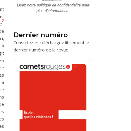
Lisez notre
politique de confidentialité
pour
nt
plus d’informations.
ont
2
ie
de
Dernier numéro
ci,
Consultez et téléchargez librement le
 à
dernier numéro de la revue.
git
En
de
es
e à
 ne
ns
de
es
es
es