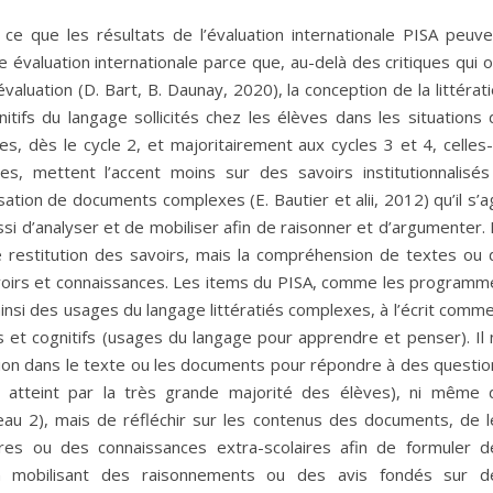
 ce que les résultats de l’évaluation internationale PISA peuve
 évaluation internationale parce que, au-delà des critiques qui 
aluation (D. Bart, B. Daunay, 2020), la conception de la littérat
tifs du langage sollicités chez les élèves dans les situations 
sses, dès le cycle 2, et majoritairement aux cycles 3 et 4, celles-
es, mettent l’accent moins sur des savoirs institutionnalisés
ation de documents complexes (E. Bautier et alii, 2012) qu’il s’a
 d’analyser et de mobiliser afin de raisonner et d’argumenter. 
le restitution des savoirs, mais la compréhension de textes ou 
voirs et connaissances. Les items du PISA, comme les programm
nt ainsi des usages du langage littératiés complexes, à l’écrit comm
rs et cognitifs (usages du langage pour apprendre et penser). Il
tion dans le texte ou les documents pour répondre à des questio
ie atteint par la très grande majorité des élèves), ni même 
eau 2), mais de réfléchir sur les contenus des documents, de l
ires ou des connaissances extra-scolaires afin de formuler d
 mobilisant des raisonnements ou des avis fondés sur d