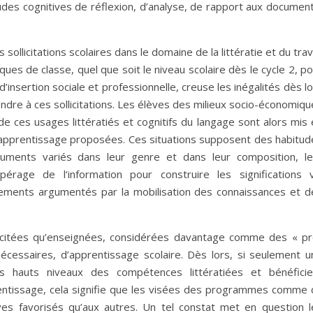
udes cognitives de réflexion, d’analyse, de rapport aux document
ollicitations scolaires dans le domaine de la littératie et du trav
es de classe, quel que soit le niveau scolaire dès le cycle 2, p
insertion sociale et professionnelle, creuse les inégalités dès l
dre à ces sollicitations. Les élèves des milieux socio-économiqu
 de ces usages littératiés et cognitifs du langage sont alors mis
 d’apprentissage proposées. Ces situations supposent des habitud
ments variés dans leur genre et dans leur composition, le
érage de l‘information pour construire les significations v
onnements argumentés par la mobilisation des connaissances et d
licitées qu’enseignées, considérées davantage comme des « pr
cessaires, d’apprentissage scolaire. Dès lors, si seulement u
s hauts niveaux des compétences littératiées et bénéficie
rentissage, cela signifie que les visées des programmes comme 
es favorisés qu’aux autres. Un tel constat met en question l