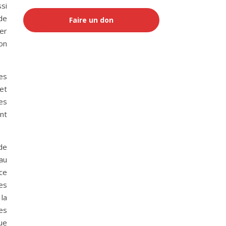
si
 de
Faire un don
uer
̧on
les
et
es
nt
 de
 au
 ce
tes
la
es
ue