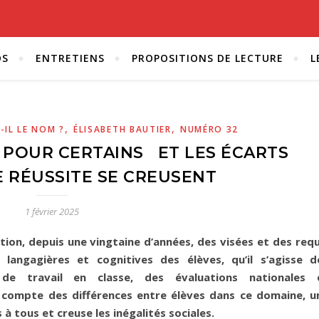
OS
ENTRETIENS
PROPOSITIONS DE LECTURE
L
,
,
-IL LE NOM ?
ÉLISABETH BAUTIER
NUMÉRO 32
POUR CERTAINS ET LES ÉCARTS
 RÉUSSITE SE CREUSENT
1 février 2025
vation, depuis une vingtaine d’années, des visées et des requ
langagières et cognitives des élèves, qu’il s’agisse d
de travail en classe, des évaluations nationales 
en compte des différences entre élèves dans ce domaine, u
à tous et creuse les inégalités sociales.