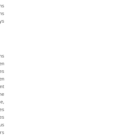
ans
ns
ys
ons
 en
es
en
nt
ne
le,
es
es
lus
rs