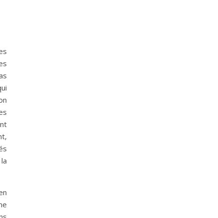
es
es
pas
ui
on
es
nt
t,
tés
la
 en
une
ns