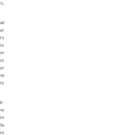
s,
ail
our
ors
es
 en
es
ur
ia
es
é-
ne
nt
du
es