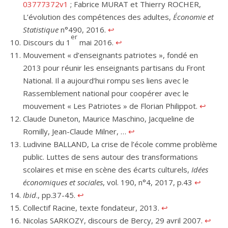
03777372v1
; Fabrice MURAT et Thierry ROCHER,
L’évolution des compétences des adultes,
Économie et
Statistique
n°490, 2016.
↩︎
er
Discours du 1
mai 2016.
↩︎
Mouvement « d’enseignants patriotes », fondé en
2013 pour réunir les enseignants partisans du Front
National. Il a aujourd’hui rompu ses liens avec le
Rassemblement national pour coopérer avec le
mouvement « Les Patriotes » de Florian Philippot.
↩︎
Claude Duneton, Maurice Maschino, Jacqueline de
Romilly, Jean-Claude Milner, …
↩︎
Ludivine BALLAND, La crise de l’école comme problème
public. Luttes de sens autour des transformations
scolaires et mise en scène des écarts culturels,
Idées
économiques et sociales
, vol. 190, n°4, 2017, p.43
↩︎
Ibid
., pp.37-45.
↩︎
Collectif Racine, texte fondateur, 2013.
↩︎
Nicolas SARKOZY, discours de Bercy, 29 avril 2007.
↩︎