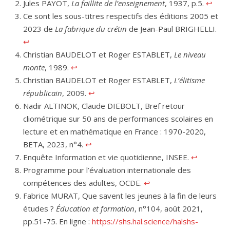
Jules PAYOT,
La faillite de l’enseignement
, 1937, p.5.
↩︎
Ce sont les sous-titres respectifs des éditions 2005 et
2023 de
La fabrique du crétin
de Jean-Paul BRIGHELLI.
↩︎
Christian BAUDELOT et Roger ESTABLET,
Le niveau
monte
, 1989.
↩︎
Christian BAUDELOT et Roger ESTABLET,
L’élitisme
républicain
, 2009.
↩︎
Nadir ALTINOK, Claude DIEBOLT, Bref retour
cliométrique sur 50 ans de performances scolaires en
lecture et en mathématique en France : 1970-2020,
BETA, 2023, n°4.
↩︎
Enquête Information et vie quotidienne, INSEE.
↩︎
Programme pour l’évaluation internationale des
compétences des adultes, OCDE.
↩︎
Fabrice MURAT, Que savent les jeunes à la fin de leurs
études ?
Éducation et formation
, n°104, août 2021,
pp.51-75. En ligne :
https://shs.hal.science/halshs-