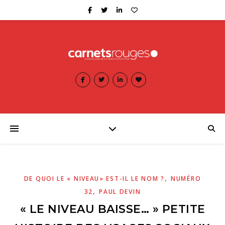
,
DE QUOI LE « NIVEAU» EST-IL LE NOM ?
NUMÉRO
,
32
PAUL DEVIN
« LE NIVEAU BAISSE… » PETITE