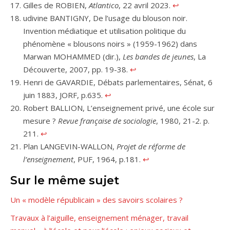
Gilles de ROBIEN,
Atlantico
, 22 avril 2023.
↩︎
udivine BANTIGNY, De l’usage du blouson noir.
Invention médiatique et utilisation politique du
phénomène « blousons noirs » (1959-1962) dans
Marwan MOHAMMED (dir.),
Les bandes de jeunes
, La
Découverte, 2007, pp. 19-38.
↩︎
Henri de GAVARDIE, Débats parlementaires, Sénat, 6
juin 1883, JORF, p.635.
↩︎
Robert BALLION, L’enseignement privé, une école sur
mesure ?
Revue française de sociologie
, 1980, 21-2. p.
211.
↩︎
Plan LANGEVIN-WALLON,
Projet de réforme de
l’enseignement
, PUF, 1964, p.181.
↩︎
Sur le même sujet
Un « modèle républicain » des savoirs scolaires ?
Travaux à l’aiguille, enseignement ménager, travail