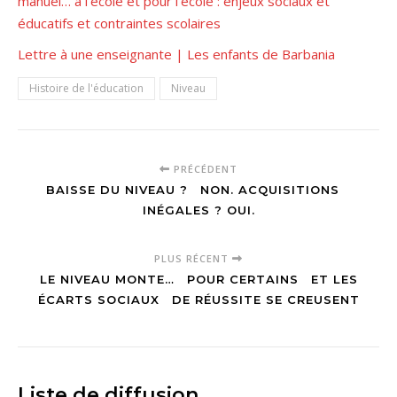
manuel… à l’école et pour l’école : enjeux sociaux et
éducatifs et contraintes scolaires
Lettre à une enseignante | Les enfants de Barbania
Histoire de l'éducation
Niveau
PRÉCÉDENT
BAISSE DU NIVEAU ? NON. ACQUISITIONS
INÉGALES ? OUI.
PLUS RÉCENT
LE NIVEAU MONTE… POUR CERTAINS ET LES
ÉCARTS SOCIAUX DE RÉUSSITE SE CREUSENT
Liste de diffusion