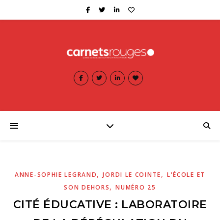
,
,
ANNE-SOPHIE LEGRAND
JORDI LE COINTE
L'ÉCOLE ET
,
SON DEHORS
NUMÉRO 25
CITÉ ÉDUCATIVE : LABORATOIRE