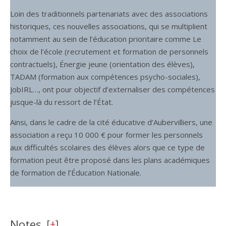
Loin des traditionnels partenariats avec des associations
historiques, ces nouvelles associations, qui se multiplient
notamment au sein de l’éducation prioritaire comme Le
choix de l’école (recrutement et formation de personnels
contractuels), Énergie jeune (orientation des élèves),
TADAM (formation aux compétences psycho-sociales),
JobIRL…, ont pour objectif d’externaliser des compétences
jusque-là du ressort de l’État.
Ainsi, dans le cadre de la cité éducative d’Aubervilliers, une
association a reçu 10 000 € pour former les personnels
aux difficultés scolaires des élèves alors que ce type de
formation peut être proposé dans les plans académiques
de formation de l’Éducation Nationale.
Notes
[
+
]