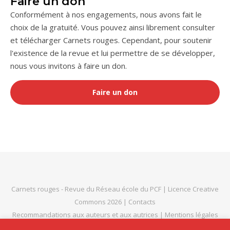
Faire un don
Conformément à nos engagements, nous avons fait le
choix de la gratuité. Vous pouvez ainsi librement consulter
et télécharger Carnets rouges. Cependant, pour soutenir
l'existence de la revue et lui permettre de se développer,
nous vous invitons à faire un don.
Faire un don
Carnets rouges
- Revue du
Réseau école du PCF
|
Licence Creative
Commons 2026
|
Contacts
Recommandations aux auteurs et aux autrices
|
Mentions légales
et politique de confidentialité
|
Thème Bard par
WP Royal
.