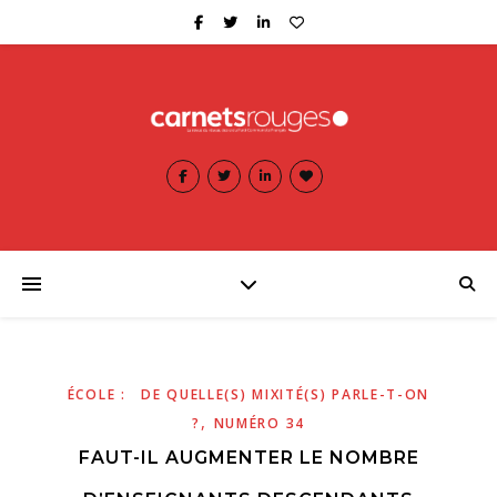
ÉCOLE : DE QUELLE(S) MIXITÉ(S) PARLE-T-ON
,
?
NUMÉRO 34
FAUT-IL AUGMENTER LE NOMBRE