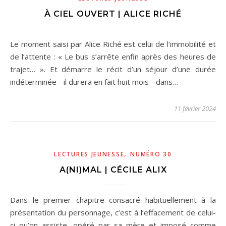
À CIEL OUVERT | ALICE RICHÉ
Le moment saisi par Alice Riché est celui de l’immobilité et
de l’attente : « Le bus s’arrête enfin après des heures de
trajet… ». Et démarre le récit d’un séjour d’une durée
indéterminée - il durera en fait huit mois - dans…
11 février 2024
,
LECTURES JEUNESSE
NUMÉRO 30
A(NI)MAL | CÉCILE ALIX
Dans le premier chapitre consacré habituellement à la
présentation du personnage, c’est à l’effacement de celui-
ci qu’on assiste, opéré par sa mère et imposé comme