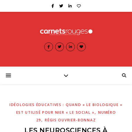
IDÉOLOGIES ÉDUCATIVES : QUAND « LE BIOLOGIQUE »
,
EST UTILISÉ POUR NIER « LE SOCIAL »
NUMÉRO
,
29
RÉGIS OUVRIER-BONNAZ
LES NEUROSCIENCES À