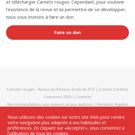
et télécharger Carnets rouges. Cependant, pour soutenir
l'existence de la revue et lui permettre de se développer,
nous vous invitons à faire un don.
Faire un don
Carnets rouges
- Revue du
Réseau école du PCF
|
Licence Creative
Commons 2026
|
Contacts
Recommandations aux auteurs et aux autrices
|
Mentions légales
et politique de confidentialité
|
Thème Bard par
WP Royal
.
Nous utilisons des cookies sur notre site Web pour rendre
votre navigation plus adaptée à vos habitudes et
préférences. En cliquant sur «Accepter», vous consentez à
l'utilisation de tous les cookies.
HAUT DE PAGE