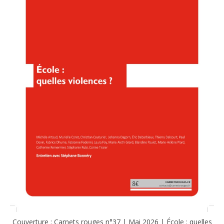
Couverture : Carnets rouges n°37 | Mai 2026 | École : quelles