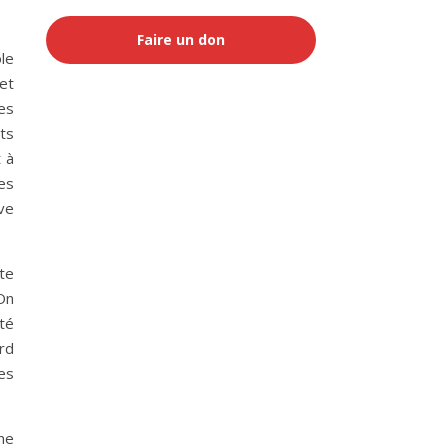
Faire un don
le
fet
les
ts
t à
res
ve
te
 On
té
ard
es
ne