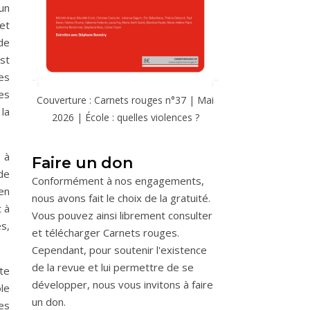
un
et
 de
st
es
es
Couverture : Carnets rouges n°37 | Mai
 la
2026 | École : quelles violences ?
 à
Faire un don
de
Conformément à nos engagements,
ien
nous avons fait le choix de la gratuité.
 à
Vous pouvez ainsi librement consulter
s,
et télécharger Carnets rouges.
Cependant, pour soutenir l'existence
de la revue et lui permettre de se
te
développer, nous vous invitons à faire
ole
un don.
les