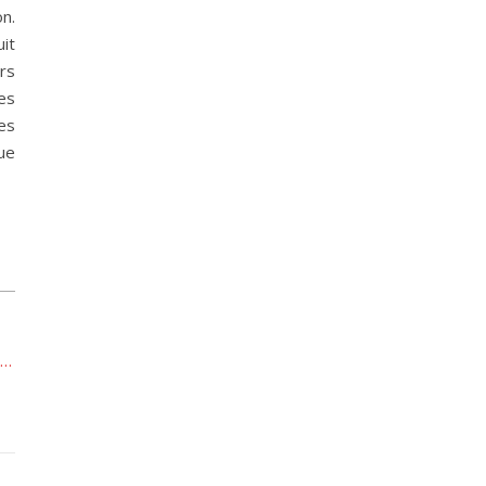
n.
uit
rs
es
es
ue
s…