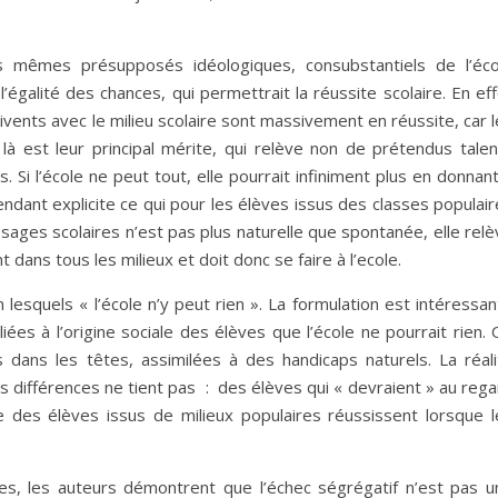
 mêmes présupposés idéologiques, consubstantiels de l’éco
’égalité des chances, qui permettrait la réussite scolaire. En ef
nivents avec le milieu scolaire sont massivement en réussite, car 
 là est leur principal mérite, qui relève non de prétendus talen
s. Si l’école ne peut tout, elle pourrait infiniment plus en donnan
 rendant explicite ce qui pour les élèves issus des classes populai
ages scolaires n’est pas plus naturelle que spontanée, elle relè
 dans tous les milieux et doit donc se faire à l’ecole.
esquels « l’école n’y peut rien ». La formulation est intéressan
 liées à l’origine sociale des élèves que l’école ne pourrait rien.
es dans les têtes, assimilées à des handicaps naturels. La réali
s différences ne tient pas : des élèves qui « devraient » au reg
e des élèves issus de milieux populaires réussissent lorsque l
es, les auteurs démontrent que l’échec ségrégatif n’est pas u