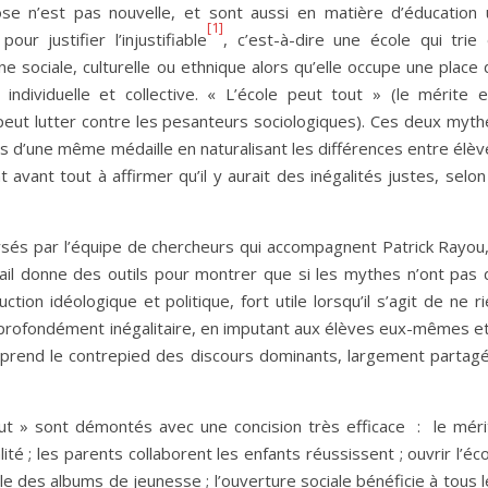
se n’est pas nouvelle, et sont aussi en matière d’éducation 
[1]
ur justifier l’injustifiable
, c’est-à-dire une école qui trie 
ne sociale, culturelle ou ethnique alors qu’elle occupe une place
individuelle et collective. « L’école peut tout » (le mérite e
 peut lutter contre les pesanteurs sociologiques). Ces deux myth
 d’une même médaille en naturalisant les différences entre élèv
 avant tout à affirmer qu’il y aurait des inégalités justes, selon
ysés par l’équipe de chercheurs qui accompagnent Patrick Rayou,
avail donne des outils pour montrer que si les mythes n’ont pas 
uction idéologique et politique, fort utile lorsqu’il s’agit de ne r
 profondément inégalitaire, en imputant aux élèves eux-mêmes et
e prend le contrepied des discours dominants, largement partagé
out » sont démontés avec une concision très efficace : le méri
ité ; les parents collaborent les enfants réussissent ; ouvrir l’éc
mple des albums de jeunesse ; l’ouverture sociale bénéficie à tous 