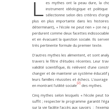
L
es mythes ont la peau dure, la cho
instrument idéologique et politique po
sélectionne selon des critères d’origi
plus en plus importante dans les histoires 
déterminant), « l’école ne peut rien » (on ne
perdurent comme deux facettes indissociables
et en évacuant la question sociale. Ils servent
très pertinente formule du premier texte.
D’autres mythes les alimentent, et sont anal
travers le filtre d’études récentes. Leur tr
validité scientifique, ils relèvent d’une constr
changer et de maintenir un système éducatif
leurs familles réussites et échecs. L’ouvrag
[2]
en montrant l’utilité sociale
des mythes.
Cinq mythes selon lesquels « l’école peut t
suffit ; respecter le programme garantit l’égal
sur la vie facilite l’accès aux savoirs : l’exe