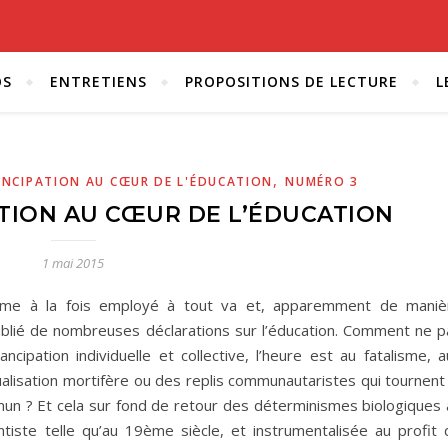
OS
ENTRETIENS
PROPOSITIONS DE LECTURE
L
,
ANCIPATION AU CŒUR DE L'ÉDUCATION
NUMÉRO 3
ATION AU CŒUR DE L’ÉDUCATION
1 mai 2015
ôme à la fois employé à tout va et, apparemment de maniè
ublié de nombreuses déclarations sur l’éducation. Comment ne p
ncipation individuelle et collective, l’heure est au fatalisme, 
alisation mortifère ou des replis communautaristes qui tournent 
mun ? Et cela sur fond de retour des déterminismes biologiques 
iste telle qu’au 19ème siècle, et instrumentalisée au profit 