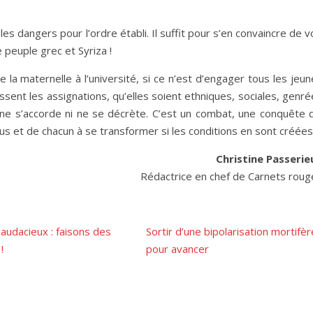
s dangers pour l’ordre établi. Il suffit pour s’en convaincre de v
 peuple grec et Syriza !
e la maternelle à l’université, si ce n’est d’engager tous les jeu
sent les assignations, qu’elles soient ethniques, sociales, genr
n ne s’accorde ni ne se décrète. C’est un combat, une conquête q
tous et de chacun à se transformer si les conditions en sont créées
Christine Passerie
Rédactrice en chef de Carnets roug
audacieux : faisons des
Sortir d’une bipolarisation mortifèr
!
pour avancer