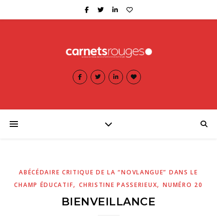
ABÉCÉDAIRE CRITIQUE DE LA “NOVLANGUE” DANS LE
,
,
CHAMP ÉDUCATIF
CHRISTINE PASSERIEUX
NUMÉRO 20
BIENVEILLANCE