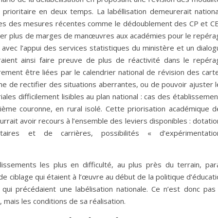
 prioritaire en deux temps. La labéllisation demeurerait nationa
ites des mesures récentes comme le dédoublement des CP et CE
order plus de marges de manœuvres aux académies pour le repéra
é avec l’appui des services statistiques du ministère et un dialo
ient ainsi faire preuve de plus de réactivité dans le repéra
rement être liées par le calendrier national de révision des cart
de rectifier des situations aberrantes, ou de pouvoir ajuster l
ales difficilement lisibles au plan national : cas des établisseme
ième couronne, en rural isolé. Cette priorisation académique d
ait avoir recours à l’ensemble des leviers disponibles : dotatio
aires et de carrières, possibilités « d’expérimentatio
lissements les plus en difficulté, au plus près du terrain, para
s de ciblage qui étaient à l’œuvre au début de la politique d’éducat
 qui précédaient une labélisation nationale. Ce n’est donc pas 
 mais les conditions de sa réalisation.