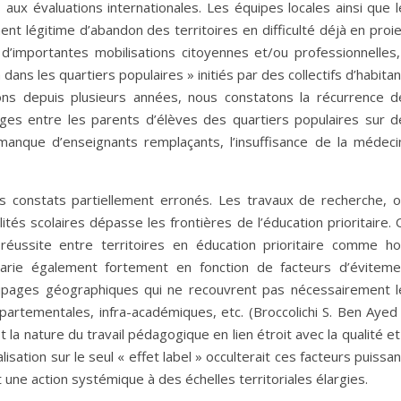
ux évaluations internationales. Les équipes locales ainsi que l
ent légitime d’abandon des territoires en difficulté déjà en proi
 d’importantes mobilisations citoyennes et/ou professionnelles,
ans les quartiers populaires » initiés par des collectifs d’habita
ions depuis plusieurs années, nous constatons la récurrence d
ges entre les parents d’élèves des quartiers populaires sur d
anque d’enseignants remplaçants, l’insuffisance de la médeci
s constats partiellement erronés. Les travaux de recherche, o
ités scolaires dépasse les frontières de l’éducation prioritaire.
réussite entre territoires en éducation prioritaire comme ho
e varie également fortement en fonction de facteurs d’éviteme
oupages géographiques qui ne recouvrent pas nécessairement l
épartementales, infra-académiques, etc. (Broccolichi S. Ben Ayed
st la nature du travail pédagogique en lien étroit avec la qualité et
lisation sur le seul « effet label » occulterait ces facteurs puissa
t une action systémique à des échelles territoriales élargies.