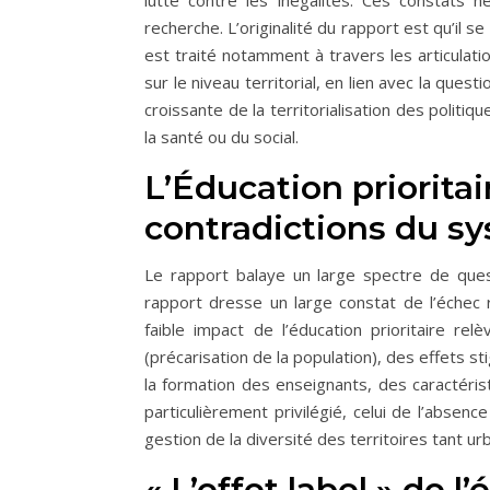
lutte contre les inégalités. Ces constats 
recherche. L’originalité du rapport est qu’il se 
est traité notamment à travers les articulati
sur le niveau territorial, en lien avec la quest
croissante de la territorialisation des polit
la santé ou du social.
L’Éducation priorita
contradictions du s
Le rapport balaye un large spectre de questi
rapport dresse un large constat de l’échec r
faible impact de l’éducation prioritaire rel
(précarisation de la population), des effets s
la formation des enseignants, des caractéris
particulièrement privilégié, celui de l’absenc
gestion de la diversité des territoires tant ur
« L’effet label » de l