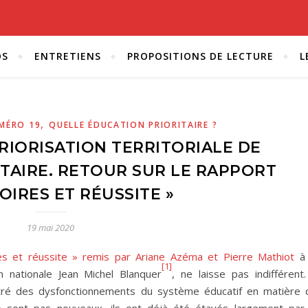
OS
ENTRETIENS
PROPOSITIONS DE LECTURE
L
,
MÉRO 19
QUELLE ÉDUCATION PRIORITAIRE ?
PRIORISATION TERRITORIALE DE
ITAIRE. RETOUR SUR LE RAPPORT
OIRES ET RÉUSSITE »
19 mai 2020
res et réussite » remis par Ariane Azéma et Pierre Mathiot
à 
[1]
 nationale Jean Michel Blanquer
, ne laisse pas indifférent.
tré des dysfonctionnements du système éducatif en matière 