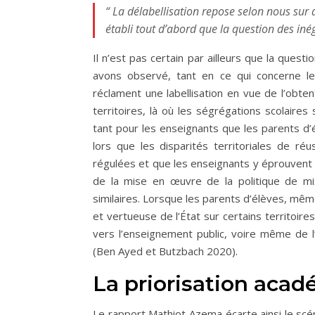
“ La délabellisation repose selon nous sur 
établi tout d’abord que la question des inéga
Il n’est pas certain par ailleurs que la ques
avons observé, tant en ce qui concerne l
réclament une labellisation en vue de l’obt
territoires, là où les ségrégations scolaires
tant pour les enseignants que les parents d
lors que les disparités territoriales de r
régulées et que les enseignants y éprouvent 
de la mise en œuvre de la politique de mi
similaires. Lorsque les parents d’élèves, même 
et vertueuse de l’État sur certains territoir
vers l’enseignement public, voire même de l
(Ben Ayed et Butzbach 2020).
La priorisation aca
Le rapport Mathiot Azema écarte ainsi le scén