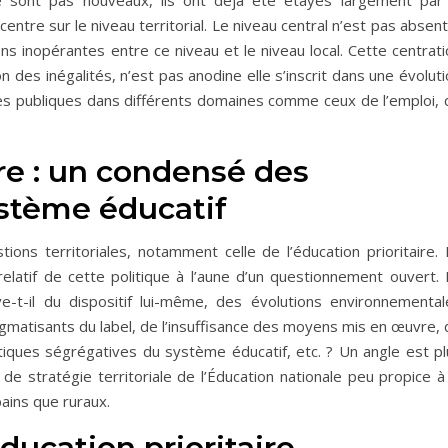
ne sont pas nouveaux, ils ont déjà été étayés largement par 
centre sur le niveau territorial. Le niveau central n’est pas absent,
ons inopérantes entre ce niveau et le niveau local. Cette centrat
ion des inégalités, n’est pas anodine elle s’inscrit dans une évolut
iques publiques dans différents domaines comme ceux de l’emploi,
ire : un condensé des
ystème éducatif
ons territoriales, notamment celle de l’éducation prioritaire. 
elatif de cette politique à l’aune d’un questionnement ouvert. 
ève-t-il du dispositif lui-même, des évolutions environnemental
tigmatisants du label, de l’insuffisance des moyens mis en œuvre,
tiques ségrégatives du système éducatif, etc. ? Un angle est pl
e de stratégie territoriale de l’Éducation nationale peu propice à
bains que ruraux.
’éducation prioritaire