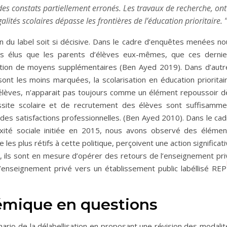
des constats partiellement erronés. Les travaux de recherche, ont
lités scolaires dépasse les frontières de l’éducation prioritaire. 
tion du label soit si décisive. Dans le cadre d’enquêtes menées n
es élus que les parents d’élèves eux-mêmes, que ces dernie
ention de moyens supplémentaires (Ben Ayed 2019). Dans d’autr
 sont les moins marquées, la scolarisation en éducation prioritai
’élèves, n’apparait pas toujours comme un élément repoussoir d
éussite scolaire et de recrutement des élèves sont suffisamme
des satisfactions professionnelles. (Ben Ayed 2010). Dans le cad
xité sociale initiée en 2015, nous avons observé des élémen
les plus rétifs à cette politique, perçoivent une action significat
es, ils sont en mesure d’opérer des retours de l’enseignement pr
’enseignement privé vers un établissement public labéllisé REP
démique en questions
ario de la délabellisation en proposant une révision des modalit