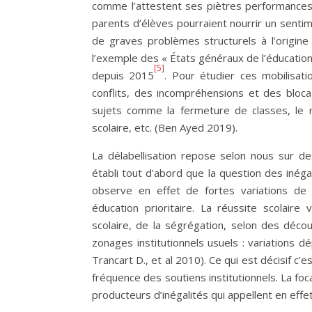
comme l’attestent ses piètres performances a
parents d’élèves pourraient nourrir un sentim
de graves problèmes structurels à l’origine
l’exemple des « États généraux de l’éducation d
[5]
depuis 2015
. Pour étudier ces mobilisat
conflits, des incompréhensions et des bloca
sujets comme la fermeture de classes, le m
scolaire, etc. (Ben Ayed 2019).
La délabellisation repose selon nous sur de
établi tout d’abord que la question des inégal
observe en effet de fortes variations de 
éducation prioritaire. La réussite scolair
scolaire, de la ségrégation, selon des déc
zonages institutionnels usuels : variations d
Trancart D., et al 2010). Ce qui est décisif c’e
fréquence des soutiens institutionnels. La foca
producteurs d’inégalités qui appellent en effe