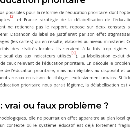
s possibles pour la réforme de l’éducation prioritaire dont l’opt
[2]
mptes
et France stratégie de la délabellisation de l’éducati
ment ne retiendra pas le rapport, repose sur deux constats s
nir. L’abandon du label se justifierait par son effet stigmatisa
ages (les cartes) qui en résulte, élaborés au niveau ministériel. 
fois des réalités locales. Ils seraient à la fois trop rigides 
[4]
 seuil dus aux indicateurs utilisés
). La labellisation exclut 
e ceux relevant de l’éducation prioritaire. En découle le problè
 de l’éducation prioritaire, mais non éligibles au dispositif et 
ents ruraux en raison de ciblages exclusivement urbains. Si l’id
ducation prioritaire nous parait légitime, la délabellisation est
: vrai ou faux problème ?
dologiques, elle ne pourrait en effet apparaitre au plan local q
 un contexte où le système éducatif est déjà fortement fragili