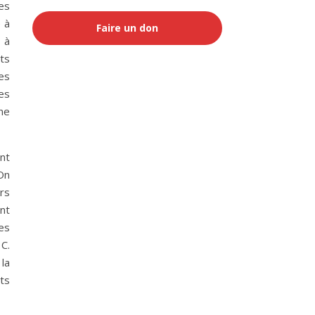
es
e à
Faire un don
 à
nts
es
es
ne
nt
 On
rs
nt
es
 C.
 la
nts