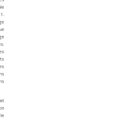
le
1.
ge
gue
ge
es.
es
nts
es
ns
ns
it
ion
le