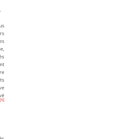
”
ous
rs
es
re,
ès
nt
re
ts
ive
ivé
[6]
és