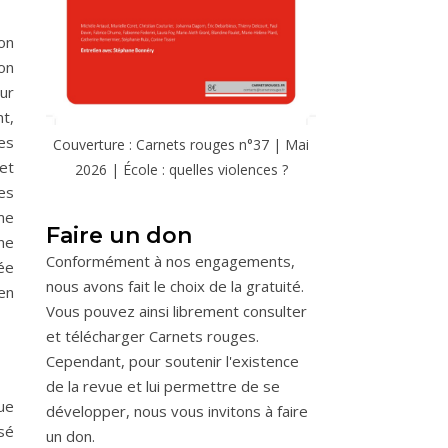
ion
on
ur
nt,
Ces
Couverture : Carnets rouges n°37 | Mai
et
2026 | École : quelles violences ?
des
me
Faire un don
une
Conformément à nos engagements,
ée
nous avons fait le choix de la gratuité.
 en
Vous pouvez ainsi librement consulter
et télécharger Carnets rouges.
Cependant, pour soutenir l'existence
de la revue et lui permettre de se
ue
développer, nous vous invitons à faire
sé
un don.