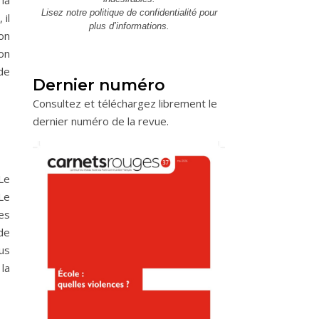
la
Lisez notre
politique de confidentialité
pour
 il
plus d’informations.
ion
ion
 de
Dernier numéro
Consultez et téléchargez librement le
dernier numéro de la revue.
Le
Le
es
 de
us
 la