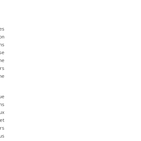
es
on
ns
se
une
rs
une
ue
ns
aux
et
urs
us